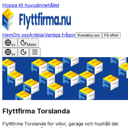
Hoppa till huvudinnehållet
Hem
Om oss
Artiklar
Vanliga frågor
Kontakta oss
Få offert
sv
Mörkt
sv
Flyttfirma Torslanda
Flyttfirma Torslanda för villor, garage och hushåll där