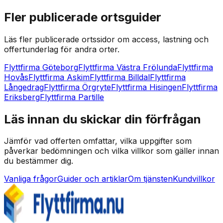
Fler publicerade ortsguider
Läs fler publicerade ortssidor om access, lastning och
offertunderlag för andra orter.
Flyttfirma Göteborg
Flyttfirma Västra Frölunda
Flyttfirma
Hovås
Flyttfirma Askim
Flyttfirma Billdal
Flyttfirma
Långedrag
Flyttfirma Örgryte
Flyttfirma Hisingen
Flyttfirma
Eriksberg
Flyttfirma Partille
Läs innan du skickar din förfrågan
Jämför vad offerten omfattar, vilka uppgifter som
påverkar bedömningen och vilka villkor som gäller innan
du bestämmer dig.
Vanliga frågor
Guider och artiklar
Om tjänsten
Kundvillkor