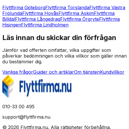
Flyttfirma Göteborg
Flyttfirma Torslanda
Flyttfirma Västra
Frölunda
Flyttfirma Hovås
Flyttfirma Askim
Flyttfirma
Billdal
Flyttfirma Långedrag
Flyttfirma Örgryte
Flyttfirma
Hisingen
Flyttfirma Lindholmen
Läs innan du skickar din förfrågan
Jämför vad offerten omfattar, vilka uppgifter som
påverkar bedömningen och vilka villkor som gäller innan
du bestämmer dig.
Vanliga frågor
Guider och artiklar
Om tjänsten
Kundvillkor
010-33 00 495
support@flyttfirma.nu
©
2026
Flyttfirma.nu
.
Alla rättigheter förbehållna.