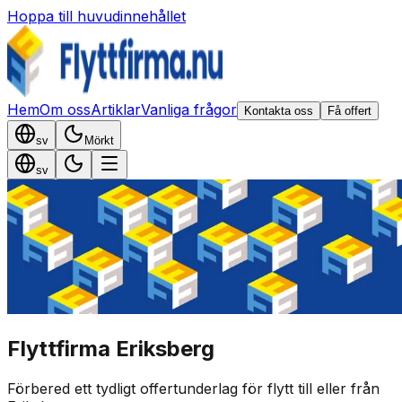
Hoppa till huvudinnehållet
Hem
Om oss
Artiklar
Vanliga frågor
Kontakta oss
Få offert
sv
Mörkt
sv
Flyttfirma Eriksberg
Förbered ett tydligt offertunderlag för flytt till eller från