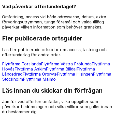
Vad påverkar offertunderlaget?
Omfattning, access vid båda adresserna, datum, extra
förvaringsutrymmen, tunga föremål och valda tillägg
påverkar vilken information som behöver granskas.
Fler publicerade ortsguider
Läs fler publicerade ortssidor om access, lastning och
offertunderlag för andra orter.
Flyttfirma Torslanda
Flyttfirma Västra Frölunda
Flyttfirma
Hovås
Flyttfirma Askim
Flyttfirma Billdal
Flyttfirma
Långedrag
Flyttfirma Örgryte
Flyttfirma Hisingen
Flyttfirma
Stockholm
Flyttfirma Malmö
Läs innan du skickar din förfrågan
Jämför vad offerten omfattar, vilka uppgifter som
påverkar bedömningen och vilka villkor som gäller innan
du bestämmer dig.