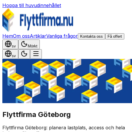
Hoppa till huvudinnehållet
Hem
Om oss
Artiklar
Vanliga frågor
Kontakta oss
Få offert
sv
Mörkt
sv
Flyttfirma Göteborg
Flyttfirma Göteborg: planera lastplats, access och hela