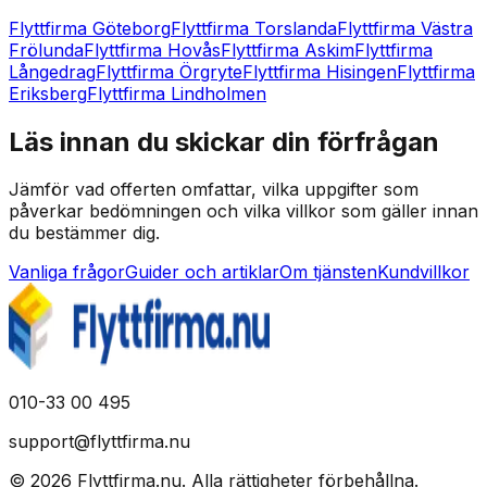
Flyttfirma Göteborg
Flyttfirma Torslanda
Flyttfirma Västra
Frölunda
Flyttfirma Hovås
Flyttfirma Askim
Flyttfirma
Långedrag
Flyttfirma Örgryte
Flyttfirma Hisingen
Flyttfirma
Eriksberg
Flyttfirma Lindholmen
Läs innan du skickar din förfrågan
Jämför vad offerten omfattar, vilka uppgifter som
påverkar bedömningen och vilka villkor som gäller innan
du bestämmer dig.
Vanliga frågor
Guider och artiklar
Om tjänsten
Kundvillkor
010-33 00 495
support@flyttfirma.nu
©
2026
Flyttfirma.nu
.
Alla rättigheter förbehållna.