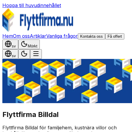
Hoppa till huvudinnehållet
Hem
Om oss
Artiklar
Vanliga frågor
Kontakta oss
Få offert
sv
Mörkt
sv
Flyttfirma Billdal
Flyttfirma Billdal för familjehem, kustnära villor och