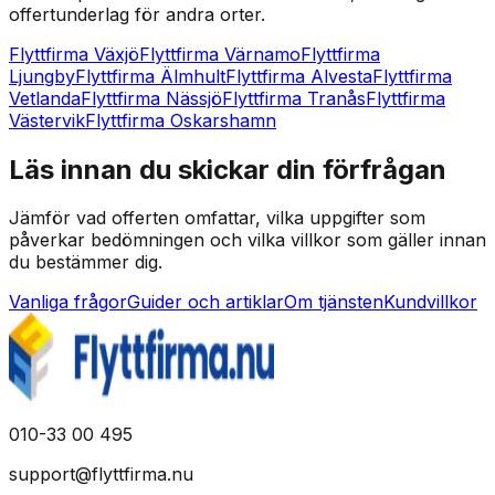
offertunderlag för andra orter.
Flyttfirma Växjö
Flyttfirma Värnamo
Flyttfirma
Ljungby
Flyttfirma Älmhult
Flyttfirma Alvesta
Flyttfirma
Vetlanda
Flyttfirma Nässjö
Flyttfirma Tranås
Flyttfirma
Västervik
Flyttfirma Oskarshamn
Läs innan du skickar din förfrågan
Jämför vad offerten omfattar, vilka uppgifter som
påverkar bedömningen och vilka villkor som gäller innan
du bestämmer dig.
Vanliga frågor
Guider och artiklar
Om tjänsten
Kundvillkor
010-33 00 495
support@flyttfirma.nu