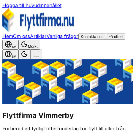
Hoppa till huvudinnehållet
Hem
Om oss
Artiklar
Vanliga frågor
Kontakta oss
Få offert
sv
Mörkt
sv
Flyttfirma Vimmerby
Förbered ett tydligt offertunderlag för flytt till eller från