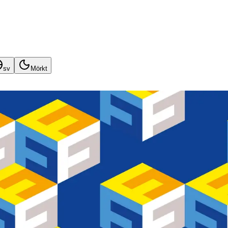
sv
Mörkt