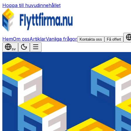
Hoppa till huvudinnehållet
Hem
Om oss
Artiklar
Vanliga frågor
Kontakta oss
Få offert
sv