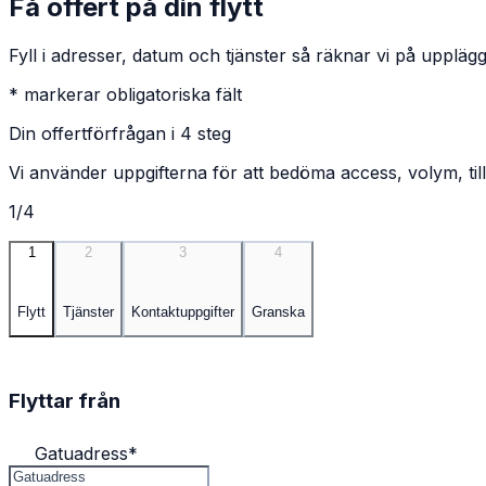
Få offert på din flytt
Fyll i adresser, datum och tjänster så räknar vi på upplägg
* markerar obligatoriska fält
Din offertförfrågan i 4 steg
Vi använder uppgifterna för att bedöma access, volym, till
1/4
1
2
3
4
Flytt
Tjänster
Kontaktuppgifter
Granska
Flyttar från
Gatuadress
*