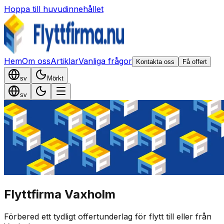
Hoppa till huvudinnehållet
Hem
Om oss
Artiklar
Vanliga frågor
Kontakta oss
Få offert
sv
Mörkt
sv
Flyttfirma Vaxholm
Förbered ett tydligt offertunderlag för flytt till eller från