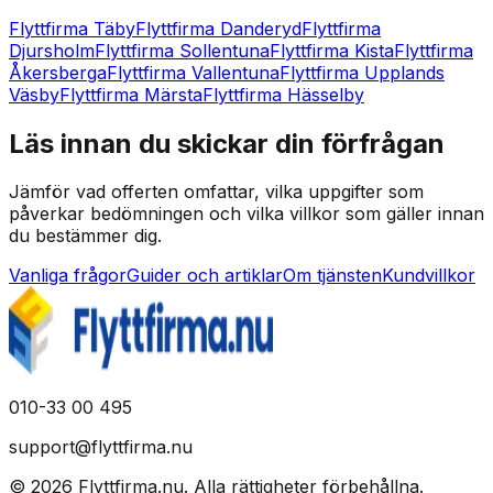
Flyttfirma Täby
Flyttfirma Danderyd
Flyttfirma
Djursholm
Flyttfirma Sollentuna
Flyttfirma Kista
Flyttfirma
Åkersberga
Flyttfirma Vallentuna
Flyttfirma Upplands
Väsby
Flyttfirma Märsta
Flyttfirma Hässelby
Läs innan du skickar din förfrågan
Jämför vad offerten omfattar, vilka uppgifter som
påverkar bedömningen och vilka villkor som gäller innan
du bestämmer dig.
Vanliga frågor
Guider och artiklar
Om tjänsten
Kundvillkor
010-33 00 495
support@flyttfirma.nu
©
2026
Flyttfirma.nu
.
Alla rättigheter förbehållna.