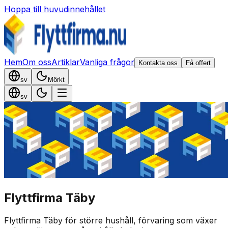
Hoppa till huvudinnehållet
Hem
Om oss
Artiklar
Vanliga frågor
Kontakta oss
Få offert
sv
Mörkt
sv
Flyttfirma Täby
Flyttfirma Täby för större hushåll, förvaring som växer