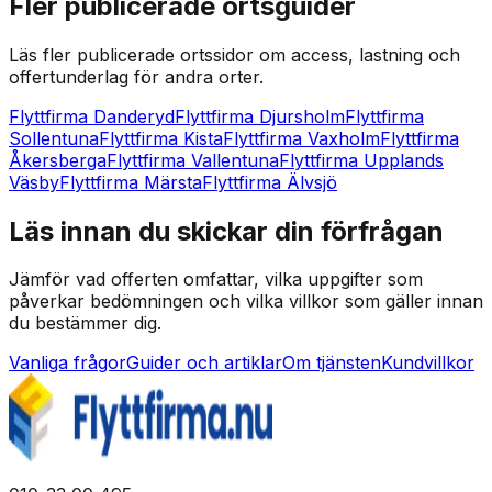
Fler publicerade ortsguider
Läs fler publicerade ortssidor om access, lastning och
offertunderlag för andra orter.
Flyttfirma Danderyd
Flyttfirma Djursholm
Flyttfirma
Sollentuna
Flyttfirma Kista
Flyttfirma Vaxholm
Flyttfirma
Åkersberga
Flyttfirma Vallentuna
Flyttfirma Upplands
Väsby
Flyttfirma Märsta
Flyttfirma Älvsjö
Läs innan du skickar din förfrågan
Jämför vad offerten omfattar, vilka uppgifter som
påverkar bedömningen och vilka villkor som gäller innan
du bestämmer dig.
Vanliga frågor
Guider och artiklar
Om tjänsten
Kundvillkor