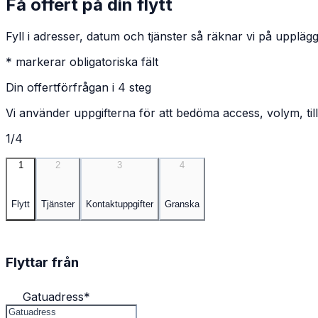
Få offert på din flytt
Fyll i adresser, datum och tjänster så räknar vi på upplägg
* markerar obligatoriska fält
Din offertförfrågan i 4 steg
Vi använder uppgifterna för att bedöma access, volym, till
1/4
1
2
3
4
Flytt
Tjänster
Kontaktuppgifter
Granska
Flyttar från
Gatuadress
*