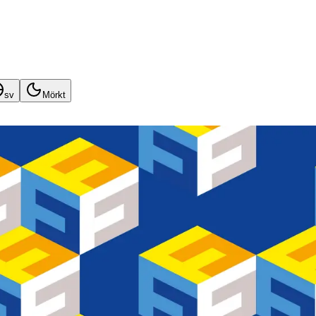
sv
Mörkt