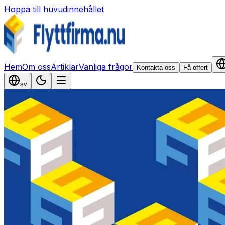
Hoppa till huvudinnehållet
Hem
Om oss
Artiklar
Vanliga frågor
Kontakta oss
Få offert
sv