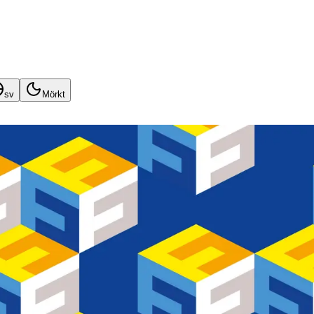
sv
Mörkt