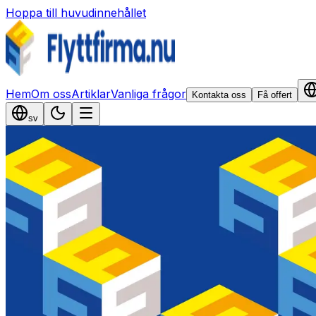
Hoppa till huvudinnehållet
Hem
Om oss
Artiklar
Vanliga frågor
Kontakta oss
Få offert
sv