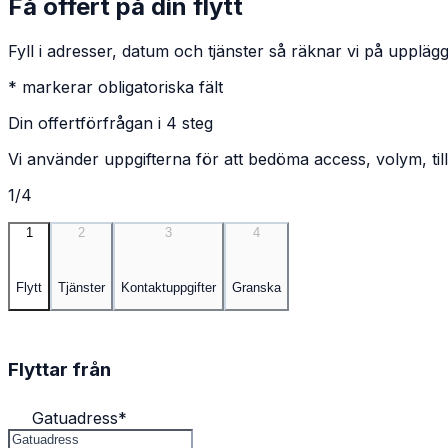
Få offert på din flytt
Fyll i adresser, datum och tjänster så räknar vi på upplägg
* markerar obligatoriska fält
Din offertförfrågan i 4 steg
Vi använder uppgifterna för att bedöma access, volym, till
1/4
1
2
3
4
Flytt
Tjänster
Kontaktuppgifter
Granska
Flyttar från
Gatuadress
*