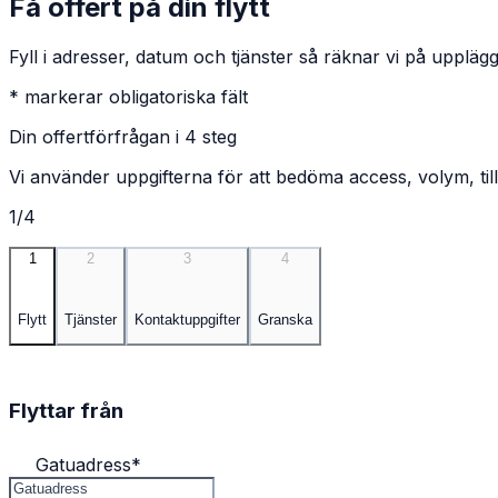
Få offert på din flytt
Fyll i adresser, datum och tjänster så räknar vi på upplägg
* markerar obligatoriska fält
Din offertförfrågan i 4 steg
Vi använder uppgifterna för att bedöma access, volym, till
1/4
1
2
3
4
Flytt
Tjänster
Kontaktuppgifter
Granska
Flyttar från
Gatuadress
*