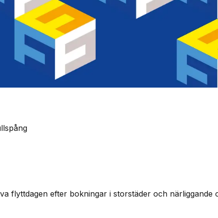
Gullspång
a flyttdagen efter bokningar i storstäder och närliggande o