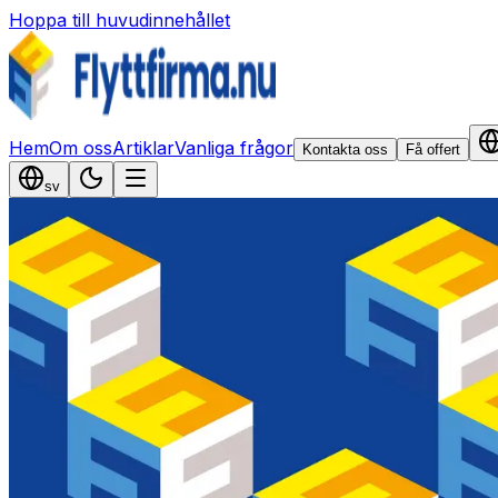
Hoppa till huvudinnehållet
Hem
Om oss
Artiklar
Vanliga frågor
Kontakta oss
Få offert
sv