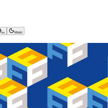
sv
Mörkt