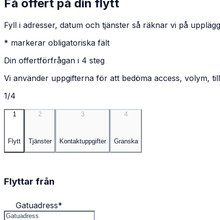
Få offert på din flytt
Fyll i adresser, datum och tjänster så räknar vi på upplägg
* markerar obligatoriska fält
Din offertförfrågan i 4 steg
Vi använder uppgifterna för att bedöma access, volym, till
1/4
1
2
3
4
Flytt
Tjänster
Kontaktuppgifter
Granska
Flyttar från
Gatuadress
*