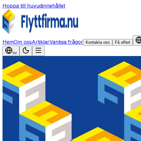
Hoppa till huvudinnehållet
Hem
Om oss
Artiklar
Vanliga frågor
Kontakta oss
Få offert
sv