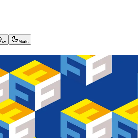
sv
Mörkt