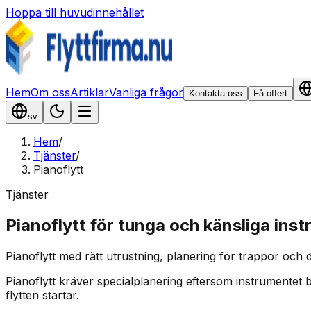
Hoppa till huvudinnehållet
Hem
Om oss
Artiklar
Vanliga frågor
Kontakta oss
Få offert
sv
Hem
/
Tjänster
/
Pianoflytt
Tjänster
Pianoflytt för tunga och känsliga ins
Pianoflytt med rätt utrustning, planering för trappor och
Pianoflytt kräver specialplanering eftersom instrumentet
flytten startar.