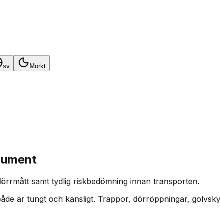
sv
Mörkt
trument
 dörrmått samt tydlig riskbedömning innan transporten.
 både är tungt och känsligt. Trappor, dörröppningar, golvs