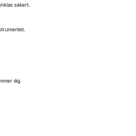
nklas säkert.
strumentet.
mmer dig.