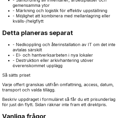
-
Samordning av inventarier, arbetsplatser och
gemensamma ytor
-
Märkning och logistik för effektiv uppställning
-
Möjlighet att kombinera med mellanlagring eller
kvälls-/helgflytt
Detta planeras separat
-
Nedkoppling och återinstallation av IT om det inte
avtalas särskilt
-
El- och hantverksarbeten i nya lokaler
-
Destruktion eller arkivhantering utöver
överenskommet upplägg
Så sätts priset
Varje offert granskas utifrån omfattning, access, datum,
transport och valda tillägg.
Beskriv uppdraget i formuläret så får du ett prisunderlag
för just din flytt. Sidan räknar inte fram ett direktpris.
Vanliga frågor