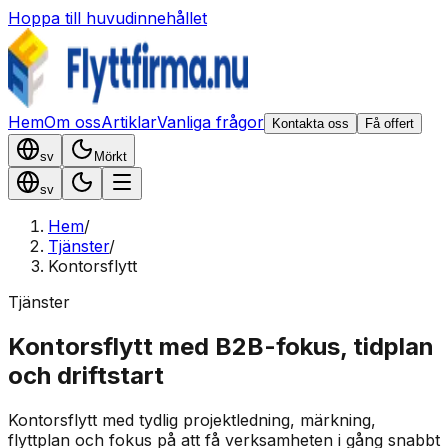
Hoppa till huvudinnehållet
Hem
Om oss
Artiklar
Vanliga frågor
Kontakta oss
Få offert
sv
Mörkt
sv
Hem
/
Tjänster
/
Kontorsflytt
Tjänster
Kontorsflytt med B2B-fokus, tidplan
och driftstart
Kontorsflytt med tydlig projektledning, märkning,
flyttplan och fokus på att få verksamheten i gång snabbt