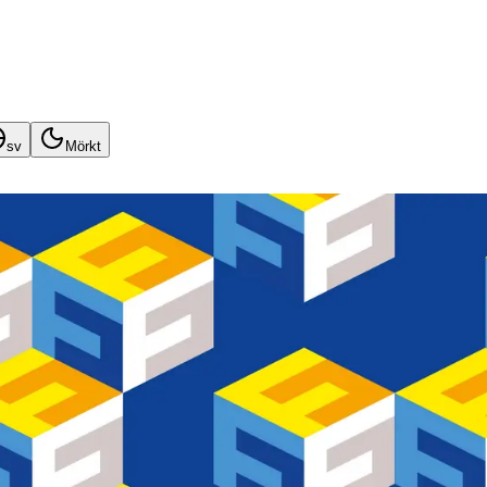
sv
Mörkt