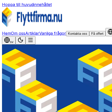
Hoppa till huvudinnehållet
Hem
Om oss
Artiklar
Vanliga frågor
Kontakta oss
Få offert
sv