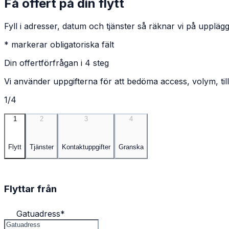
Få offert på din flytt
Fyll i adresser, datum och tjänster så räknar vi på upplägg
* markerar obligatoriska fält
Din offertförfrågan i 4 steg
Vi använder uppgifterna för att bedöma access, volym, till
1/4
1
2
3
4
Flytt
Tjänster
Kontaktuppgifter
Granska
Flyttar från
Gatuadress
*