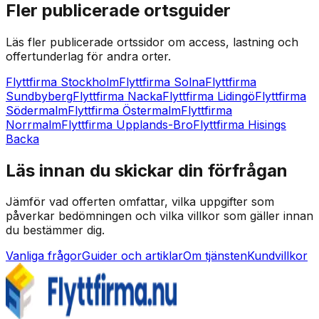
Fler publicerade ortsguider
Läs fler publicerade ortssidor om access, lastning och
offertunderlag för andra orter.
Flyttfirma Stockholm
Flyttfirma Solna
Flyttfirma
Sundbyberg
Flyttfirma Nacka
Flyttfirma Lidingö
Flyttfirma
Södermalm
Flyttfirma Östermalm
Flyttfirma
Norrmalm
Flyttfirma Upplands-Bro
Flyttfirma Hisings
Backa
Läs innan du skickar din förfrågan
Jämför vad offerten omfattar, vilka uppgifter som
påverkar bedömningen och vilka villkor som gäller innan
du bestämmer dig.
Vanliga frågor
Guider och artiklar
Om tjänsten
Kundvillkor