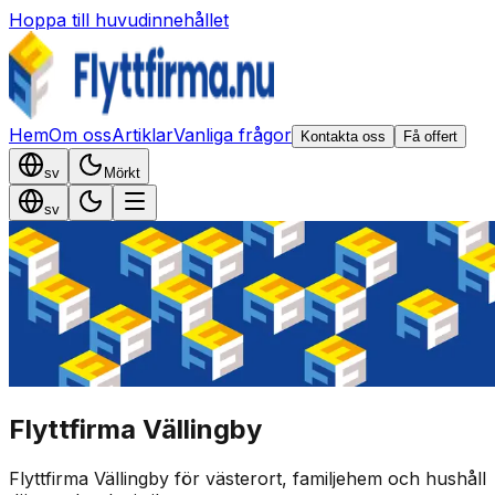
Hoppa till huvudinnehållet
Hem
Om oss
Artiklar
Vanliga frågor
Kontakta oss
Få offert
sv
Mörkt
sv
Flyttfirma Vällingby
Flyttfirma Vällingby för västerort, familjehem och hushåll