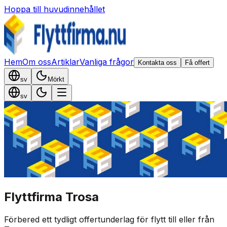
Hoppa till huvudinnehållet
Hem
Om oss
Artiklar
Vanliga frågor
Kontakta oss
Få offert
sv
Mörkt
sv
Flyttfirma Trosa
Förbered ett tydligt offertunderlag för flytt till eller från