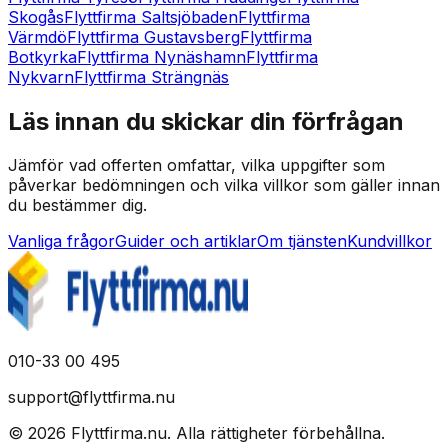
Skogås
Flyttfirma Saltsjöbaden
Flyttfirma
Värmdö
Flyttfirma Gustavsberg
Flyttfirma
Botkyrka
Flyttfirma Nynäshamn
Flyttfirma
Nykvarn
Flyttfirma Strängnäs
Läs innan du skickar din förfrågan
Jämför vad offerten omfattar, vilka uppgifter som
påverkar bedömningen och vilka villkor som gäller innan
du bestämmer dig.
Vanliga frågor
Guider och artiklar
Om tjänsten
Kundvillkor
010-33 00 495
support@flyttfirma.nu
©
2026
Flyttfirma.nu
.
Alla rättigheter förbehållna.