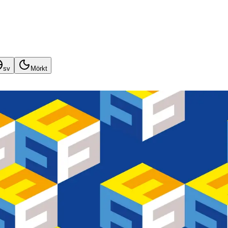
sv
Mörkt