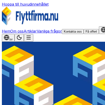
Hoppa till huvudinnehållet
Hem
Om oss
Artiklar
Vanliga frågor
Kontakta oss
Få offert
sv