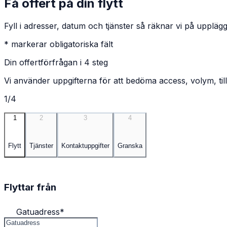
Få offert på din flytt
Fyll i adresser, datum och tjänster så räknar vi på upplägg
* markerar obligatoriska fält
Din offertförfrågan i 4 steg
Vi använder uppgifterna för att bedöma access, volym, till
1/4
1
2
3
4
Flytt
Tjänster
Kontaktuppgifter
Granska
Flyttar från
Gatuadress
*