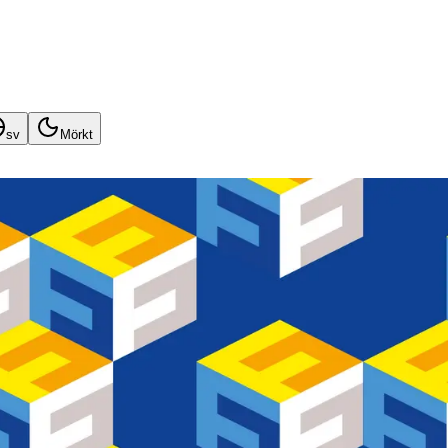
sv
Mörkt