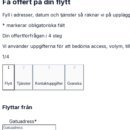
Få offert på din flytt
Fyll i adresser, datum och tjänster så räknar vi på upplägg
* markerar obligatoriska fält
Din offertförfrågan i 4 steg
Vi använder uppgifterna för att bedöma access, volym, till
1/4
1
2
3
4
Flytt
Tjänster
Kontaktuppgifter
Granska
Flyttar från
Gatuadress
*