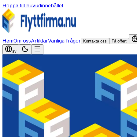
Hoppa till huvudinnehållet
Hem
Om oss
Artiklar
Vanliga frågor
Kontakta oss
Få offert
sv