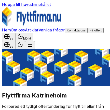
Hoppa till huvudinnehållet
Hem
Om oss
Artiklar
Vanliga frågor
Kontakta oss
Få offert
sv
Mörkt
sv
Flyttfirma Katrineholm
Förbered ett tydligt offertunderlag för flytt till eller från