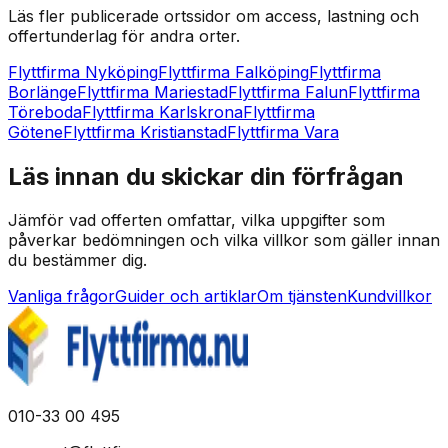
Läs fler publicerade ortssidor om access, lastning och
offertunderlag för andra orter.
Flyttfirma Nyköping
Flyttfirma Falköping
Flyttfirma
Borlänge
Flyttfirma Mariestad
Flyttfirma Falun
Flyttfirma
Töreboda
Flyttfirma Karlskrona
Flyttfirma
Götene
Flyttfirma Kristianstad
Flyttfirma Vara
Läs innan du skickar din förfrågan
Jämför vad offerten omfattar, vilka uppgifter som
påverkar bedömningen och vilka villkor som gäller innan
du bestämmer dig.
Vanliga frågor
Guider och artiklar
Om tjänsten
Kundvillkor
010-33 00 495