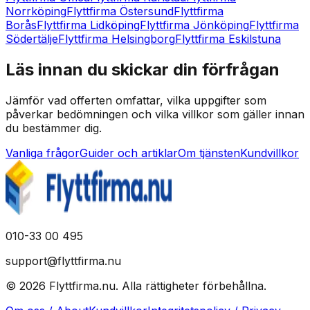
Norrköping
Flyttfirma Östersund
Flyttfirma
Borås
Flyttfirma Lidköping
Flyttfirma Jönköping
Flyttfirma
Södertälje
Flyttfirma Helsingborg
Flyttfirma Eskilstuna
Läs innan du skickar din förfrågan
Jämför vad offerten omfattar, vilka uppgifter som
påverkar bedömningen och vilka villkor som gäller innan
du bestämmer dig.
Vanliga frågor
Guider och artiklar
Om tjänsten
Kundvillkor
010-33 00 495
support@flyttfirma.nu
©
2026
Flyttfirma.nu
.
Alla rättigheter förbehållna.