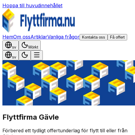
Hoppa till huvudinnehållet
Hem
Om oss
Artiklar
Vanliga frågor
Kontakta oss
Få offert
sv
Mörkt
sv
Flyttfirma Gävle
Förbered ett tydligt offertunderlag för flytt till eller från